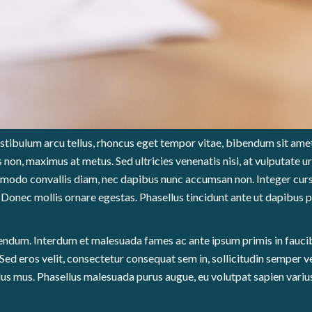
estibulum arcu tellus, rhoncus eget tempor vitae, bibendum sit amet
 non, maximus at metus. Sed ultricies venenatis nisi, at vulputate 
mmodo convallis diam, nec dapibus nunc accumsan non. Integer cursu
Donec mollis ornare egestas. Phasellus tincidunt ante ut dapibus p
endum. Interdum et malesuada fames ac ante ipsum primis in faucib
Sed eros velit, consectetur consequat sem in, sollicitudin semper ve
lus mus. Phasellus malesuada purus augue, eu volutpat sapien varius