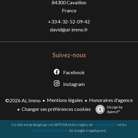
84300
Cavaillon
France
+33 4-32-52-09-42
david@al-immo.fr
Suivez-nous
Facebook
Instagram
Mentions légales
Honoraires d'agence
©2026 AL Immo
Design by
Changer ses préférences cookies
Apimo™
Ce site est protégé par reCAPTCHA et les règles de
confidentialité
et les
conditions d'utilisation
de Google s'appliquent.