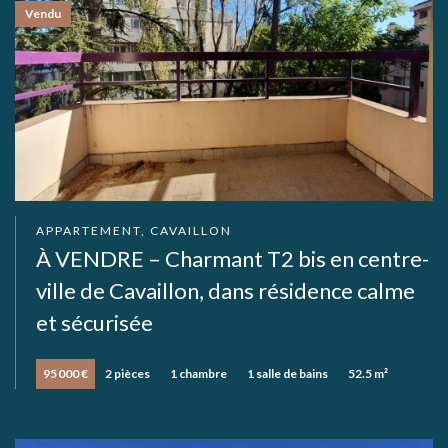
Vendu
APPARTEMENT, CAVAILLON
À VENDRE – Charmant T2 bis en centre-
ville de Cavaillon, dans résidence calme
et sécurisée
95 000 €
2 pièces
1 chambre
1 salle de bains
52.5 m²