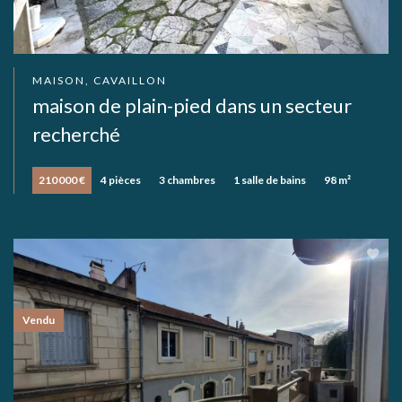
MAISON, CAVAILLON
maison de plain-pied dans un secteur
recherché
210 000 €
4 pièces
3 chambres
1 salle de bains
98 m²
Vendu