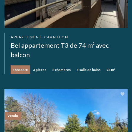
APPARTEMENT, CAVAILLON
Bel appartement T3 de 74 m² avec
balcon
145 000 €
3 pièces
2 chambres
1 salle de bains
74 m²
Vendu