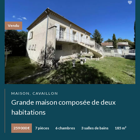
Vendu
MAISON, CAVAILLON
Grande maison composée de deux
habitations
259 000 €
7 pièces
6 chambres
3 salles de bains
185 m²