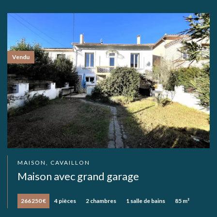
Vendu
MAISON, CAVAILLON
Maison avec grand garage
266 250 €
4 pièces
2 chambres
1 salle de bains
85 m²