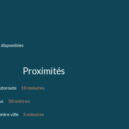
 disponibles
Proximités
utoroute
10 minutes
us
50 mètres
ntre ville
5 minutes