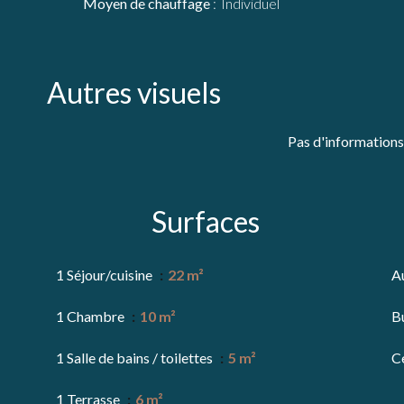
Moyen de chauffage
Individuel
Autres visuels
Pas d'informations
Surfaces
1 Séjour/cuisine
22 m²
A
1 Chambre
10 m²
B
1 Salle de bains / toilettes
5 m²
Ce
1 Terrasse
6 m²