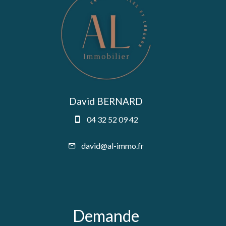
David BERNARD
04 32 52 09 42
david@al-immo.fr
Demande