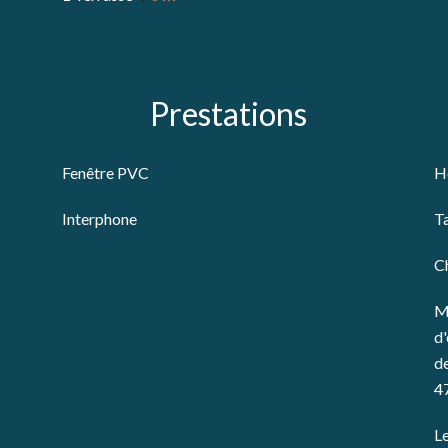
Prestations
Fenêtre PVC
H
Interphone
T
C
M
d'
de
4
Le