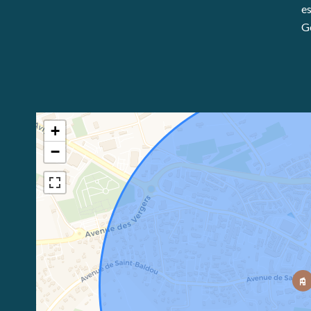
es
G
+
−