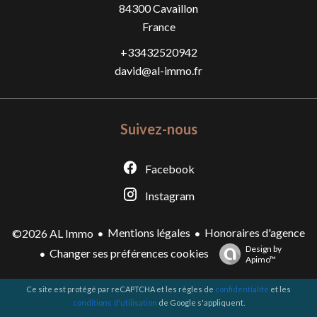
84300
Cavaillon
France
+33432520942
david@al-immo.fr
Suivez-nous
Facebook
Instagram
Mentions légales
Honoraires d'agence
©2026 AL Immo
Design by
Changer ses préférences cookies
Apimo™
Ce site est protégé par reCAPTCHA et les règles de
confidentialité
et les
conditions d'utilisation
de Google s'appliquent.