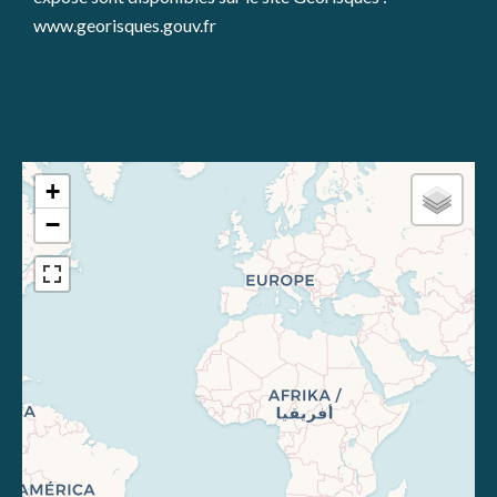
www.georisques.gouv.fr
+
−