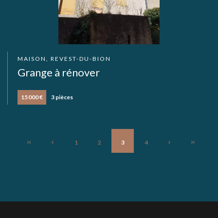
MAISON, REVEST-DU-BION
Grange à rénover
15 000 €
3 pièces
1
2
3
4