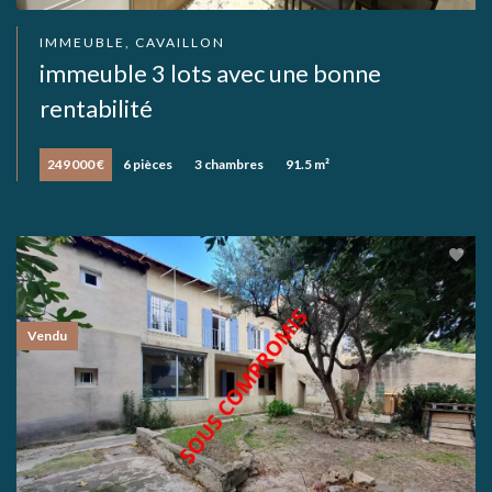
IMMEUBLE, CAVAILLON
immeuble 3 lots avec une bonne
rentabilité
249 000 €
6 pièces
3 chambres
91.5 m²
Vendu