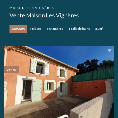
MAISON, LES VIGNÈRES
Vente Maison Les Vignères
255 000 €
4 pièces
3 chambres
1 salle de bains
81 m²
Vendu